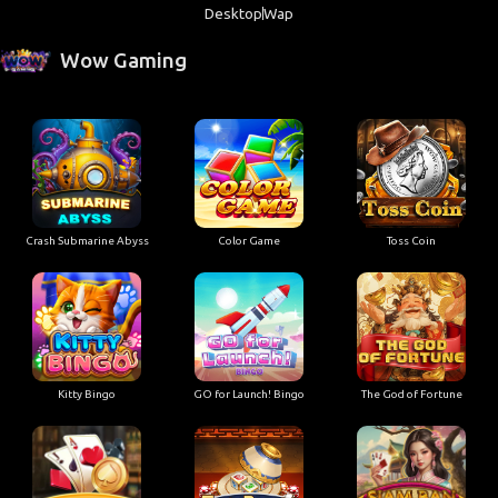
Desktop
Wap
Wow Gaming
Crash Submarine Abyss
Color Game
Toss Coin
Kitty Bingo
GO for Launch! Bingo
The God of Fortune