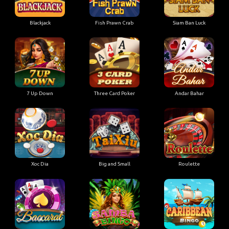
Blackjack
Fish Prawn Crab
Siam Ban Luck
7 Up Down
Three Card Poker
Andar Bahar
Xoc Dia
Big and Small
Roulette