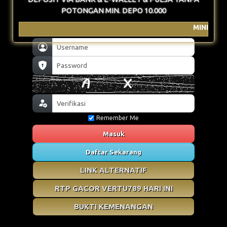
POTONGAN MIN. DEPO 10.000
MINIMAL DEP
Remember Me
Masuk
Daftar Sekarang
LINK ALTERNATIF
RTP GACOR VERTU789 HARI INI
BUKTI KEMENANGAN