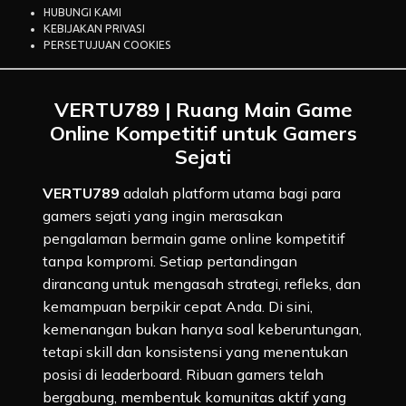
HUBUNGI KAMI
KEBIJAKAN PRIVASI
PERSETUJUAN COOKIES
VERTU789 | Ruang Main Game
Online Kompetitif untuk Gamers
Sejati
VERTU789
adalah platform utama bagi para
gamers sejati yang ingin merasakan
pengalaman bermain game online kompetitif
tanpa kompromi. Setiap pertandingan
dirancang untuk mengasah strategi, refleks, dan
kemampuan berpikir cepat Anda. Di sini,
kemenangan bukan hanya soal keberuntungan,
tetapi skill dan konsistensi yang menentukan
posisi di leaderboard. Ribuan gamers telah
bergabung, membentuk komunitas aktif yang