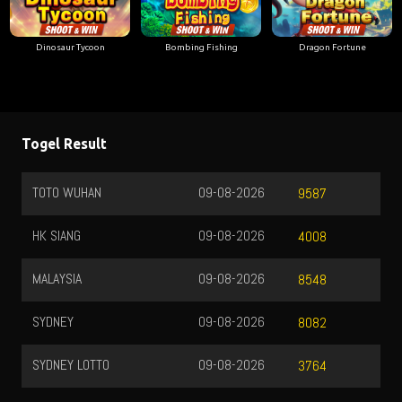
Dinosaur Tycoon
Bombing Fishing
Dragon Fortune
Togel Result
TOTO WUHAN
09-08-2026
JAPAN
9587
HK SIANG
09-08-2026
TAIWAN
4008
MALAYSIA
09-08-2026
BULLSE
8548
SYDNEY
09-08-2026
PCSO
8082
SYDNEY LOTTO
09-08-2026
MAGNU
3764