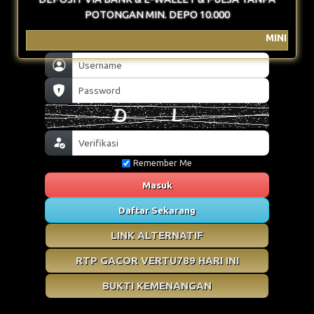
POTONGAN MIN. DEPO 10.000
MINIMAL DEPO
Remember Me
Masuk
Daftar Sekarang
LINK ALTERNATIF
RTP GACOR VERTU789 HARI INI
BUKTI KEMENANGAN