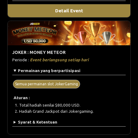
Detail Event
JOKER : MONEY METEOR
Periode :
Event berlangsung setiap hari
Permainan yang berpartisipasi
Semua permainan slot JokerGaming
Aturan :
Total hadiah senilai $80,000 USD.
Hadiah Grand Jackpot dari Jokergaming.
Syarat & Ketentuan