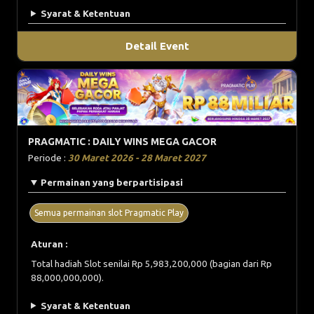
Syarat & Ketentuan
Detail Event
PRAGMATIC : DAILY WINS MEGA GACOR
Periode :
30 Maret 2026 - 28 Maret 2027
Permainan yang berpartisipasi
Semua permainan slot Pragmatic Play
Aturan :
Total hadiah Slot senilai Rp 5,983,200,000 (bagian dari Rp
88,000,000,000).
Syarat & Ketentuan