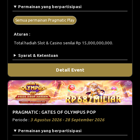
Permainan yang berpartisipasi
Semua permainan Pragmatic Play
Aturan :
Total hadiah Slot & Casino senilai Rp 15,000,000,000.
Syarat & Ketentuan
Detail Event
PRAGMATIC : GATES OF OLYMPUS POP
Periode :
3 Agustus 2026 - 28 September 2026
Permainan yang berpartisipasi