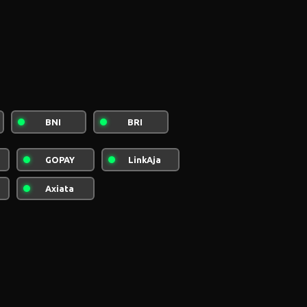
BNI
BRI
GOPAY
LinkAja
Axiata