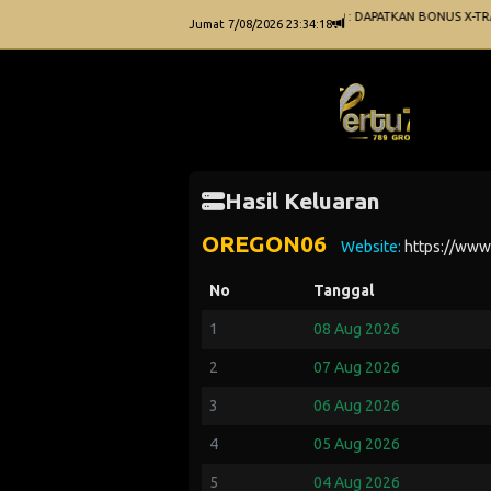
VERTU789 : DAPATKAN BONUS X-TRA DE
Jumat 7/08/2026 23:34:18
Hasil Keluaran
OREGON06
Website:
https://www
No
Tanggal
1
08 Aug 2026
2
07 Aug 2026
3
06 Aug 2026
4
05 Aug 2026
5
04 Aug 2026