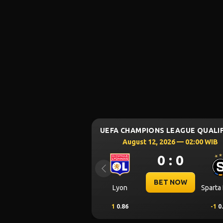
7/8/2026
7/8/2026
7/8/20
CAROLINADAY
6936
8/8/2026
E QUALIFIERS
UEFA CHAMPIONS LEAGUE QUALIFIERS
01:30 WIB
August 12, 2026 — 01:15 WIB
0 : 0
Previous
BET NOW
Slovan
Fenerbahce
Mjallby
Bratislava
0.5
0.87
0.5
0.83
-0.5
0.99