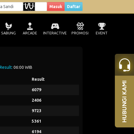
89 : DAPATKAN BONUS X-TRA DEPOSIT 5% SETIAP HARI SAAT MELAKUKAN DEPOSIT PER
Masuk
Daftar
SABUNG
ARCADE
INTERACTIVE
PROMOSI
EVENT
 Result:
06:00 WIB
Result
6079
2406
9723
5361
6194