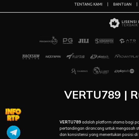
TENTANG KAMI
|
BANTUAN
|
VERTU789 | R
VERTU789
adalah platform utama bagi pa
pertandingan dirancang untuk mengasah stra
dan konsistensi yang menentukan posisi d