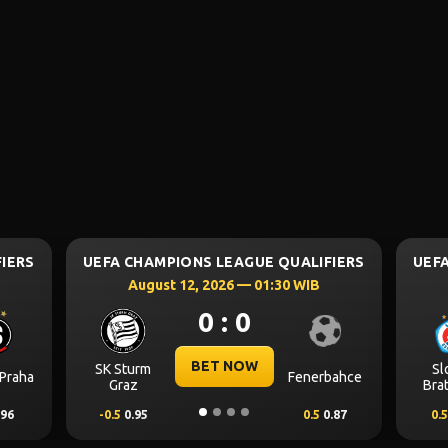
26
7/8/2026
5/8/2026
7/8/2026
8/8/2026
8
KENTUCKYDAY
VIRGINIADAY
MOROCCO00
MOROCCO03
MOROCCO1
4587
5806
3180
1236
917
8/8/2026
8/8/2026
8/8/2026
8/8/2026
7/8/2026
UEFA CHAMPIONS LEAGUE QUALIFIERS
E-FOOTBALL F
August 11, 2026 — 22:59 WIB
August 
0 : 0
BET NOW
Union Saint-
Bodo Glimt
e-Liverpool
Gilloise
0.75
0.82
-0.75
1.00
0.25
0.49