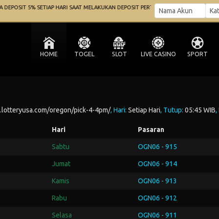
POSIT 5% SETIAP HARI SAAT MELAKUKAN DEPOSIT PERTAMA !!!
VERTU7
HOME
TOGEL
SLOT
LIVE CASINO
SPORT
.lotteryusa.com/oregon/pick-4-4pm/
, Hari:
Setiap Hari
, Tutup:
05:45 WIB
,
Hari
Pasaran
Sabtu
OGN06 - 915
Jumat
OGN06 - 914
Kamis
OGN06 - 913
Rabu
OGN06 - 912
Selasa
OGN06 - 911