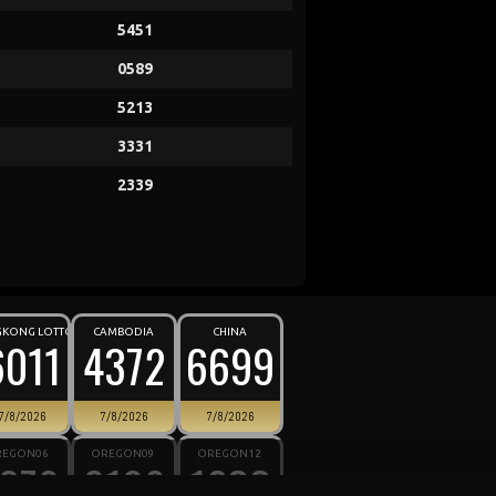
5451
0589
5213
3331
2339
KONG LOTTO
CAMBODIA
CHINA
6011
4372
6699
7/8/2026
7/8/2026
7/8/2026
REGON06
OREGON09
OREGON12
079
0198
1233