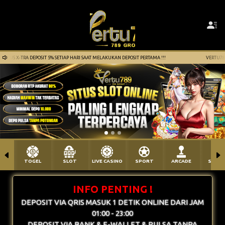
S X-TRA DEPOSIT 5% SETIAP HARI SAAT MELAKUKAN DEPOSIT PERTAMA !!!
VERTU789 : D
TOGEL
SLOT
LIVE CASINO
SPORT
ARCADE
SABU
INFO PENTING !
DEPOSIT VIA QRIS MASUK 1 DETIK ONLINE DARI JAM
01:00 - 23:00
DEPOSIT VIA BANK & E-WALLET & PULSA TANPA