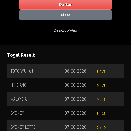
Daftar
Close
Desktop
Wap
Togel Result
TOTO WUHAN
08-08-2026
0578
HK SIANG
08-08-2026
2476
MALAYSIA
07-08-2026
7218
SYDNEY
07-08-2026
0158
SYDNEY LOTTO
07-08-2026
3712