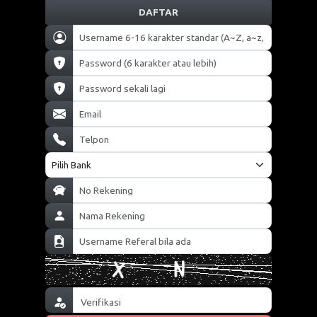
DAFTAR