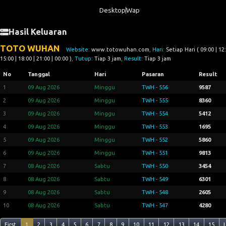
Desktop
Wap
Hasil Keluaran
TOTO WUHAN
Website:
www.totowuhan.com
, Hari:
Setiap Hari ( 09:00 | 12:
15:00 | 18:00 | 21:00 | 00:00 )
, Tutup:
Tiap 3 jam
, Result:
Tiap 3 jam
No
Tanggal
Hari
Pasaran
Result
1
09 Aug 2026
Minggu
TWH - 556
9587
2
09 Aug 2026
Minggu
TWH - 555
8360
3
09 Aug 2026
Minggu
TWH - 554
5412
4
09 Aug 2026
Minggu
TWH - 553
1695
5
09 Aug 2026
Minggu
TWH - 552
5860
6
09 Aug 2026
Minggu
TWH - 551
9813
7
08 Aug 2026
Sabtu
TWH - 550
3454
8
08 Aug 2026
Sabtu
TWH - 549
6301
9
08 Aug 2026
Sabtu
TWH - 548
2605
10
08 Aug 2026
Sabtu
TWH - 547
4280
First
1
2
3
4
5
6
7
8
9
10
11
12
13
14
15