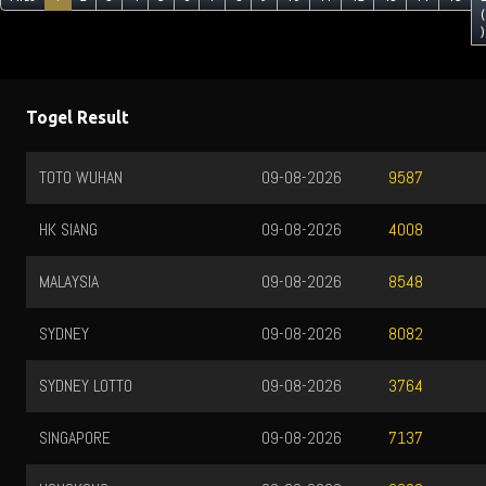
(
)
Togel Result
TOTO WUHAN
09-08-2026
9587
HK SIANG
09-08-2026
4008
MALAYSIA
09-08-2026
8548
SYDNEY
09-08-2026
8082
SYDNEY LOTTO
09-08-2026
3764
SINGAPORE
09-08-2026
7137