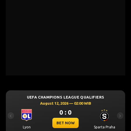
 CHAMPIONS LEAGUE QUALIFIERS
UEFA CHAM
August 12, 2026 — 02:00 WIB
Augu
0 : 0
Previous
Next
BET NOW
Sparta Praha
SK Sturm Graz