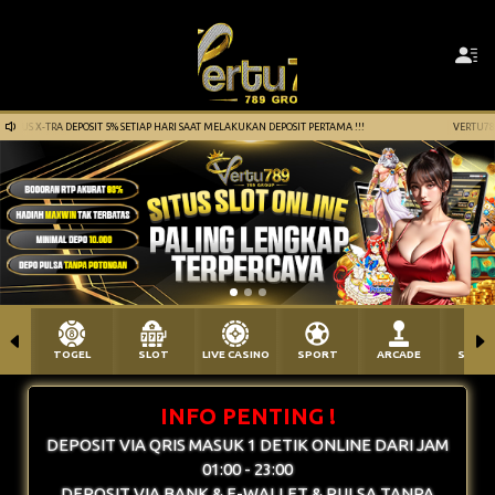
S X-TRA DEPOSIT 5% SETIAP HARI SAAT MELAKUKAN DEPOSIT PERTAMA !!!
VERTU789 : D
TOGEL
SLOT
LIVE CASINO
SPORT
ARCADE
SABU
INFO PENTING !
DEPOSIT VIA QRIS MASUK 1 DETIK ONLINE DARI JAM
01:00 - 23:00
DEPOSIT VIA BANK & E-WALLET & PULSA TANPA