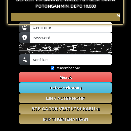
POTONGAN MIN. DEPO 10.000
MINIMAL 
Remember Me
Masuk
Daftar Sekarang
LINK ALTERNATIF
RTP GACOR VERTU789 HARI INI
BUKTI KEMENANGAN