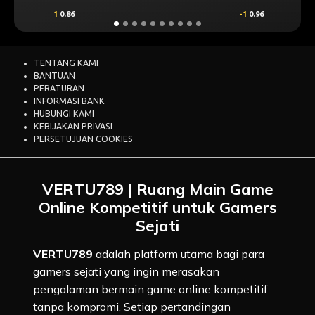
-1
0.96
-0.5
0.95
TENTANG KAMI
BANTUAN
PERATURAN
INFORMASI BANK
HUBUNGI KAMI
KEBIJAKAN PRIVASI
PERSETUJUAN COOKIES
VERTU789 | Ruang Main Game
Online Kompetitif untuk Gamers
Sejati
VERTU789
adalah platform utama bagi para
gamers sejati yang ingin merasakan
pengalaman bermain game online kompetitif
tanpa kompromi. Setiap pertandingan