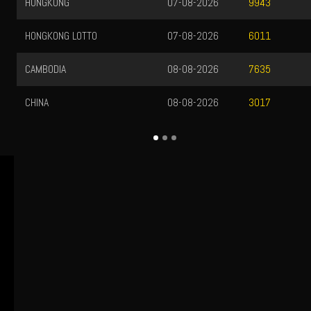
HONGKONG
07-08-2026
9943
HONGKONG LOTTO
07-08-2026
6011
CAMBODIA
08-08-2026
7635
CHINA
08-08-2026
3017