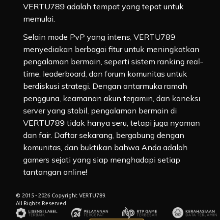
VERTU789 adalah tempat yang tepat untuk
memulai.
Selain mode PvP yang intens, VERTU789
menyediakan berbagai fitur untuk meningkatkan
pengalaman bermain, seperti sistem ranking real-
time, leaderboard, dan forum komunitas untuk
berdiskusi strategi. Dengan antarmuka ramah
pengguna, keamanan akun terjamin, dan koneksi
server yang stabil, pengalaman bermain di
VERTU789 tidak hanya seru, tetapi juga nyaman
dan fair. Daftar sekarang, bergabung dengan
komunitas, dan buktikan bahwa Anda adalah
gamers sejati yang siap menghadapi setiap
tantangan online!
© 2015 - 2026 Copyright VERTU789.
All Rights Reserved.