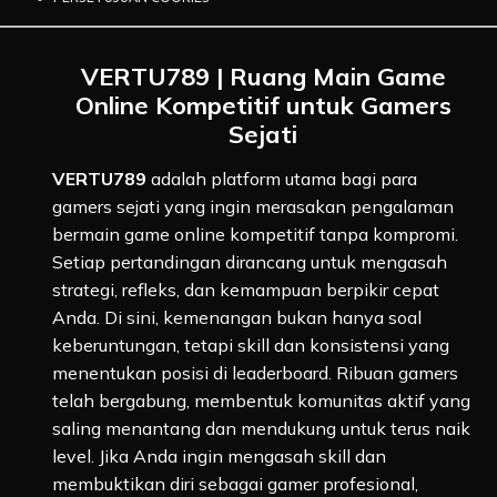
VERTU789 | Ruang Main Game
Online Kompetitif untuk Gamers
Sejati
VERTU789
adalah platform utama bagi para
gamers sejati yang ingin merasakan pengalaman
bermain game online kompetitif tanpa kompromi.
Setiap pertandingan dirancang untuk mengasah
strategi, refleks, dan kemampuan berpikir cepat
Anda. Di sini, kemenangan bukan hanya soal
keberuntungan, tetapi skill dan konsistensi yang
menentukan posisi di leaderboard. Ribuan gamers
telah bergabung, membentuk komunitas aktif yang
saling menantang dan mendukung untuk terus naik
level. Jika Anda ingin mengasah skill dan
membuktikan diri sebagai gamer profesional,