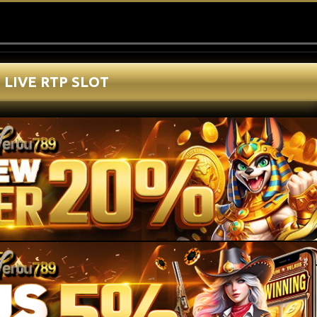
LIVE RTP SLOT
20%
 Kali Deposit Di VERTU789.