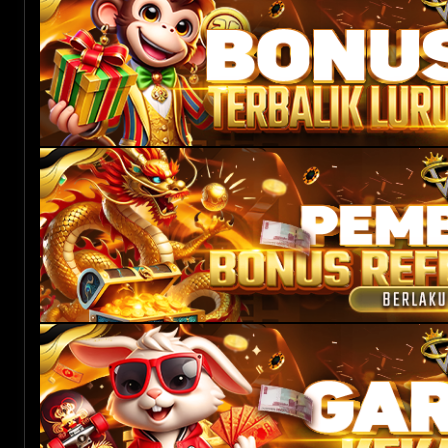
• Tidak ada batas maksimal ROLLINGAN diberikan.
CASINO
• Batas Waktu Claim Bonus Deposit Harian 1 x 24 jam Dar
• Bonus rollingan yang di berikan minimal Rp.1.000
• Promo Bonus Deposit Harian Tidak Bisa Digabungkan
Syarat & Ketentuan :
• Management VERTU789 berhak membatalkan bonus ap
VERTU789 adalah Mutlak tidak dapat di ganggu gugat.
• Jika Melakukan Tindak Kecurangan Seperti : Kesamaan
• Hanya berlaku untuk semua permainan Slot • Live Cas
Address,Melakukan Safety Bet, Invest Bet, Maka Pihak
• Bonus di hitung berdasarkan total Kekalahan selama p
BONUS TERBALIK LURU
• Semua Keputusan VERTU789 Bersifat Mutlak Dan Tida
• Bonus CASHBACK 10% untuk kekalahan minimal 500.0
Syarat & Ketentuan :
• Bonus CASHBACK 8% untuk kekalahan minimal 200.00
• Promo ini hanya berlaku untuk 4D & 3D Terbalik LURU
• Bonus CASHBACK 7% untuk kekalahan minimal 50.000
Contoh Result : 3608
• Bonus CASHBACK 5% untuk kekalahan minimal 500.0
• Maka SAH 4D Terbalik Lurus : 8063
PEMBAGIAN BONUS RE
• Maksimal bonus cashback yang diberikan sebesar 20 ju
• Maka SAH 3D Terbalik Lurus : 806
• Bonus dibagikan secara otomatis (tidak perlu klaim)
BERLAKU SEUMUR HID
• Hadiah 4D Terbalik Lurus Rp.50.000,
• Pihak VERTU789 berhak membatalkan semua yang ber
• Bonus Refferal Untuk Bettingan Togel 4D/3D/2D adala
• Hadiah 3D Terbalik Lurus Rp.30.000,
kecurangan atau kejanggalan.