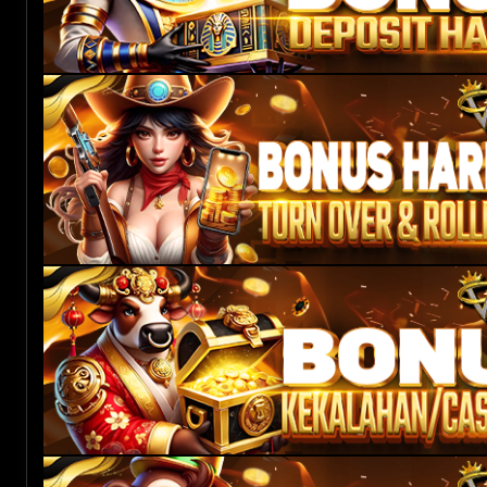
• Bonus Berlaku Untuk Semua Member Dan Semua Games 
• Minimal Deposit Untuk Mendapatkan Bonus New Membe
BONUS DEPOSIT HARIAN
• Bonus New Member Wajib Claim Di Livechat Atau What
Syarat & Ketentuan :
• Cara Hitung Bonus New Member 20%.
• Bonus Deposit Harian Hanya Bisa Di Claim 1x Dalam Se
Contoh : Member A Melakukan Deposit = 50.000 + 20%
Total Saldo Yang Masuk Sebesar = 60.000.
• Bonus Berlaku Untuk Semua Member Dan Semua Games 
• Maksimal Bonus New Member Yang Di Berikan Sebesar 
• Minimal Deposit Untuk Mendapatkan Bonus Deposit Har
BONUS HARIAN TURNO
• Syarat Untuk Melakukan Withdraw Yaitu 5x TurnOver D
• Bonus Deposit Harian Wajib Claim Di Livechat Atau Wh
Syarat & Ketentuan :
• Batas Waktu Claim Promo ini 1x24 Jam Dari Deposit Pe
• Cara Hitung Bonus Deposit Harian 5%.
• ROLLINGAN 0,5 %, Minimal TO / TURNOVER IDR : Rp. 50
• Jika Melakukan Tindak Kecurangan Seperti : Kesamaan
Contoh : Member A Melakukan Deposit = 50.000 + 5% 
Address,Melakukan Safety Bet, Invest Bet, Maka Pihak
Total Saldo Yang Masuk Sebesar = 52.500.
• ROLLINGAN berlaku hanya untuk permainan : ( SLOT & 
• Semua Keputusan VERTU789 Bersifat Mutlak Dan Tidak
• Maksimal Bonus Deposit Harian Yang Di Berikan Sebesa
• ROLLINGAN di hitung berdasarkan Total TO / TURNOVE
BONUS KEKALAHAN / C
• Syarat Untuk Melakukan Withdraw Yaitu 3x TurnOver Da