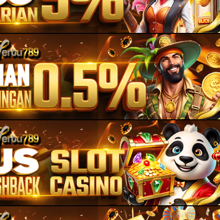
Kecuali Togel & Casino Di VERTU789.
r Sebesar Rp.50.000.
 5% !!
sapp Official VERTU789.
hari.
 = ( Rp. 10.000 Bonus New Member Yang Di Berikan), Maka
Kecuali Togel & Casino Di VERTU789.
Rp.50.000 / Claim.
ian Sebesar Rp.50.000.
VER & ROLLINGAN 0,5%
ari Nilai Deposit + Bonus New Member.
atsapp Official VERTU789.
rtama Kali.
.000,.
 Data Player, Penipuan Deposit, Kesamaan IP
= ( Rp. 2.500 Bonus New Member Yang Di Berikan), Maka
 VERTU789 Berhak Membatalkan Bonus Tersebut.
LIVE CASINO ).
 Dapat Di Ganggu Gugat!!.
r Rp.50.000 / Claim.
R anda 1 hari.
ASHBACK SLOT • LIVE
ri Nilai Deposit + Bonus Deposit Harian.