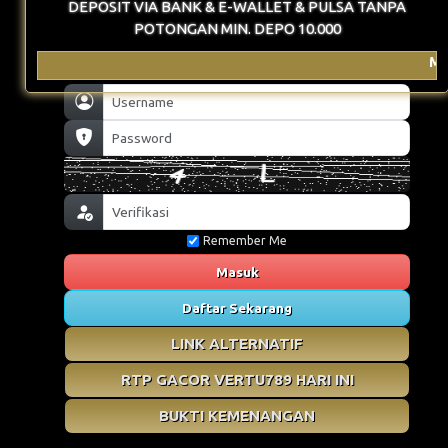
DEPOSIT VIA BANK & E-WALLET & PULSA TANPA
POTONGAN MIN. DEPO 10.000
MINIM
Remember Me
Masuk
Daftar Sekarang
LINK ALTERNATIF
RTP GACOR VERTU789 HARI INI
BUKTI KEMENANGAN