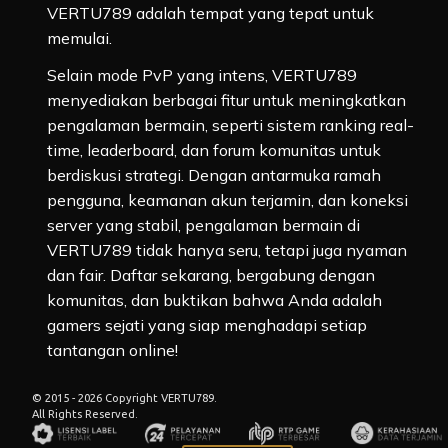
VERTU789 adalah tempat yang tepat untuk
memulai.
Selain mode PvP yang intens, VERTU789
menyediakan berbagai fitur untuk meningkatkan
pengalaman bermain, seperti sistem ranking real-
time, leaderboard, dan forum komunitas untuk
berdiskusi strategi. Dengan antarmuka ramah
pengguna, keamanan akun terjamin, dan koneksi
server yang stabil, pengalaman bermain di
VERTU789 tidak hanya seru, tetapi juga nyaman
dan fair. Daftar sekarang, bergabung dengan
komunitas, dan buktikan bahwa Anda adalah
gamers sejati yang siap menghadapi setiap
tantangan online!
© 2015 - 2026 Copyright VERTU789.
All Rights Reserved.