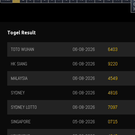
(
)
Togel Result
TOTO WUHAN
06-08-2026
6403
HK SIANG
06-08-2026
9220
MALAYSIA
06-08-2026
4549
SYDNEY
06-08-2026
4816
SYDNEY LOTTO
06-08-2026
7097
SINGAPORE
05-08-2026
0715